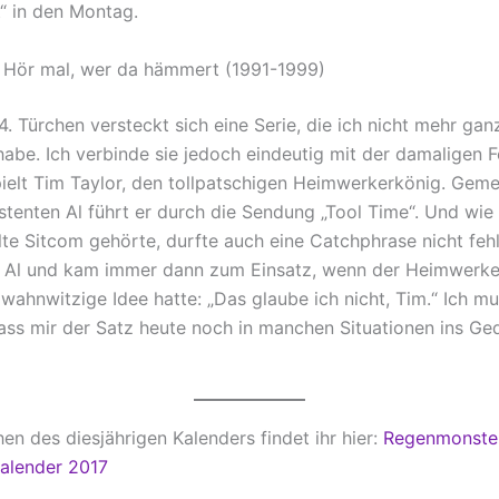
 in den Montag.
 Hör mal, wer da hämmert (1991-1999)
. Türchen versteckt sich eine Serie, die ich nicht mehr gan
habe. Ich verbinde sie jedoch eindeutig mit der damaligen F
pielt Tim Taylor, den tollpatschigen Heimwerkerkönig. Gem
stenten Al führt er durch die Sendung „Tool Time“. Und wie 
alte Sitcom gehörte, durfte auch eine Catchphrase nicht feh
 Al und kam immer dann zum Einsatz, wenn der Heimwerke
 wahnwitzige Idee hatte: „Das glaube ich nicht, Tim.“ Ich m
ass mir der Satz heute noch in manchen Situationen ins Ge
hen des diesjährigen Kalenders findet ihr hier:
Regenmonste
alender 2017