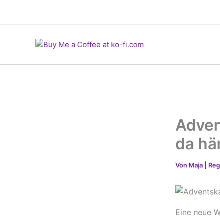
Zum
Inhalt
springen
Adven
da h
Von
Maja | R
Eine neue W