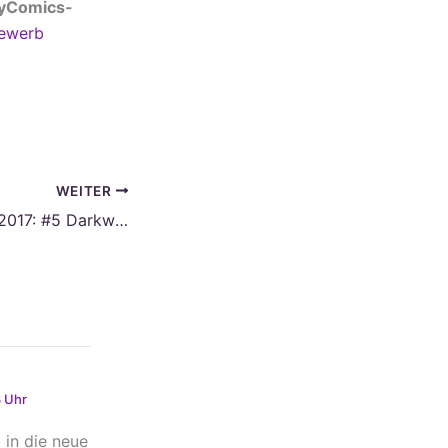
yComics-
ewerb
WEITER
Adventskalender 2017: #5 Darkwing Duck − Der Schrecken der Bösewichte
“
 Uhr
 in die neue