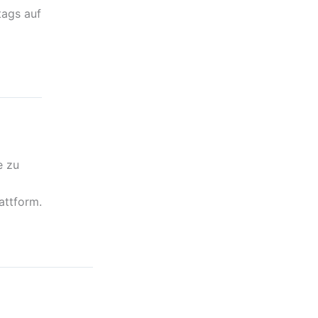
tags auf
e zu
lattform.