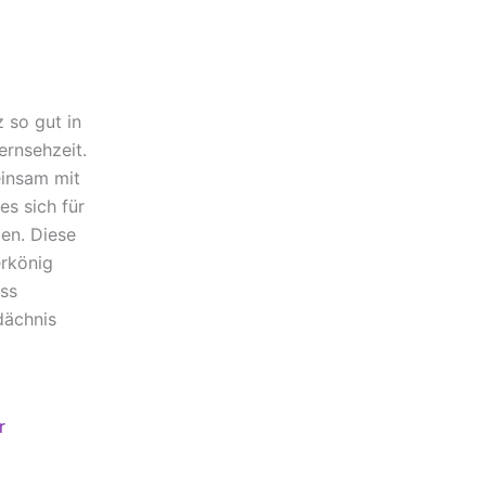
z so gut in
ernsehzeit.
einsam mit
es sich für
len. Diese
rkönig
uss
dächnis
r