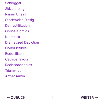
Schlogger
Skizzenblog
Rainer Unsinn
Strichweise Diesig
Demystifikation
Online-Comics
Karrakula
Dramatized Depiction
GoBoPictures
Buddelfisch
Catnipsflavour
Redheaddoodles
Triumvirat
Armer Armin
ZURÜCK
WEITER