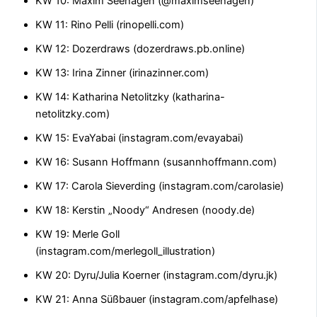
KW 10: Maxim Seehagen (@maximseehagen)
KW 11: Rino Pelli (rinopelli.com)
KW 12: Dozerdraws (dozerdraws.pb.online)
KW 13: Irina Zinner (irinazinner.com)
KW 14: Katharina Netolitzky (katharina-
netolitzky.com)
KW 15: EvaYabai (instagram.com/evayabai)
KW 16: Susann Hoffmann (susannhoffmann.com)
KW 17: Carola Sieverding (instagram.com/carolasie)
KW 18: Kerstin „Noody“ Andresen (noody.de)
KW 19: Merle Goll
(instagram.com/merlegoll_illustration)
KW 20: Dyru/Julia Koerner (instagram.com/dyru.jk)
KW 21: Anna Süßbauer (instagram.com/apfelhase)