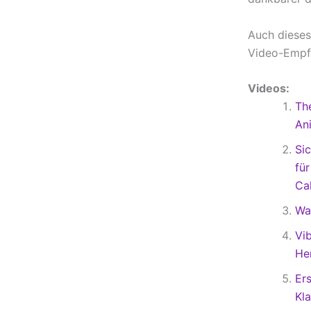
Auch dieses
Video-Empfe
Videos:
Th
An
Sic
für
Ca
Wa
Vi
He
Er
Kl