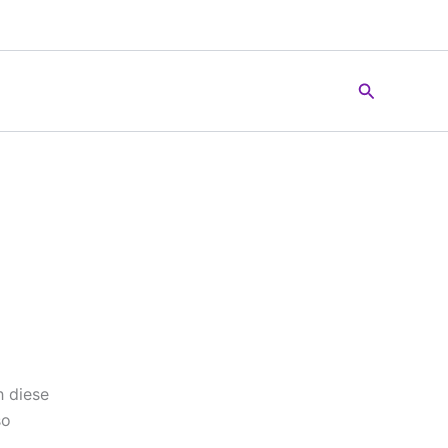
Suchen
h diese
so