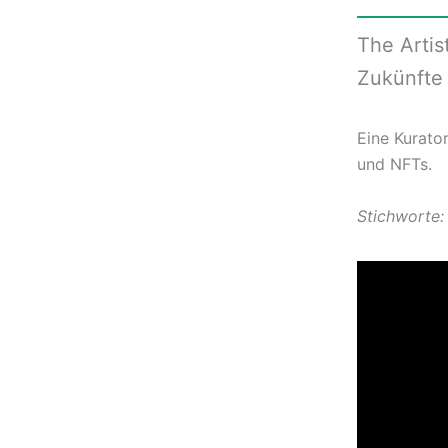
The Artis
Zukünfte 
Eine Kurator
und NFTs.
Stichworte: