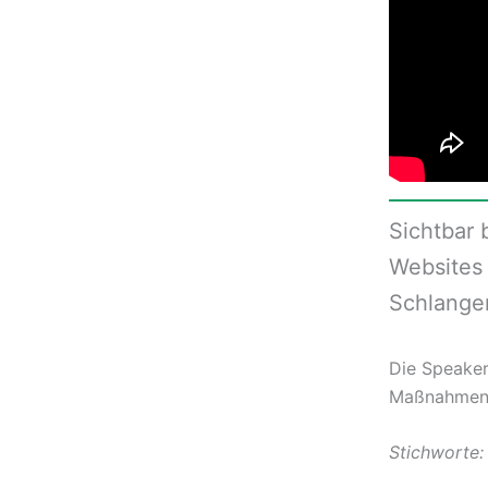
Sichtbar 
Websites 
Schlange
Die Speaker
Maßnahmen s
Stichworte: 