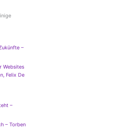
inige
Zukünfte –
er Websites
n, Felix De
teht –
ch – Torben