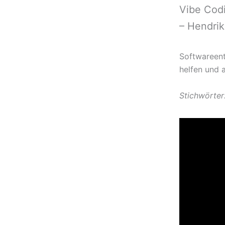
Vibe Codi
– Hendri
Softwareent
helfen und 
Stichwörter