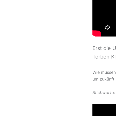
Erst die 
Torben K
Wie müssen 
um zukünfti
Stichworte: