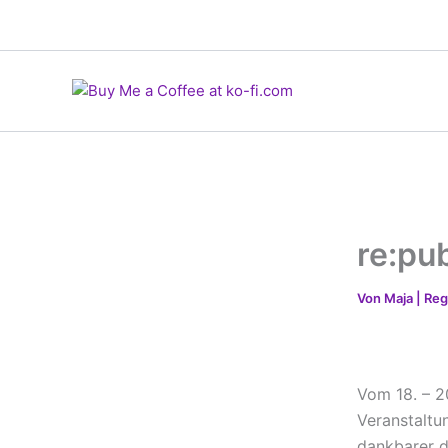
Zum
Inhalt
springen
re:pu
Von
Maja | R
Vom 18. – 20
Veranstaltu
dankbarer d