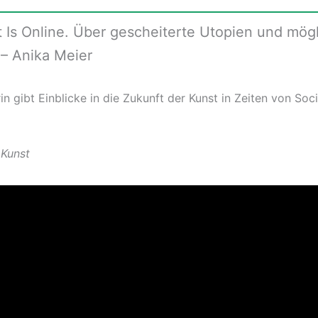
t Is Online. Über gescheiterte Utopien und mög
– Anika Meier
in gibt Einblicke in die Zukunft der Kunst in Zeiten von Soc
 Kunst