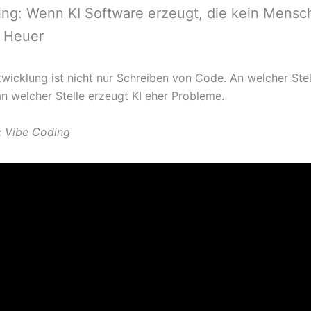
ng: Wenn KI Software erzeugt, die kein Mensc
k Heuer
wicklung ist nicht nur Schreiben von Code. An welcher Stel
an welcher Stelle erzeugt KI eher Probleme.
: Vibe Coding