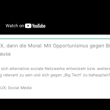
UX, dann die Moral: Mit Opportunismus gegen B
lausa
sich alternative soziale Netzwerke entwickeln bzw. weiter
g relevant zu sein und sich gegen „Big Tech“ zu behaupten
 UX
,
Social Media