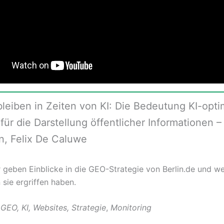
bleiben in Zeiten von KI: Die Bedeutung KI-opti
für die Darstellung öffentlicher Informationen –
n, Felix De Caluwe
 geben Einblicke in die GEO-Strategie von Berlin.de und w
ie ergriffen haben.
GEO, KI, Websites, Strategie
,
Monitoring